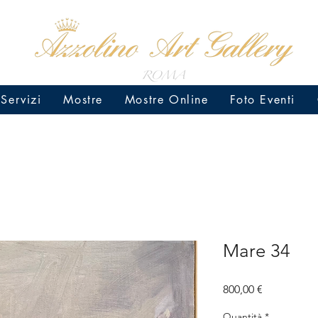
Servizi
Mostre
Mostre Online
Foto Eventi
Mare 34
Prezzo
800,00 €
Quantità
*