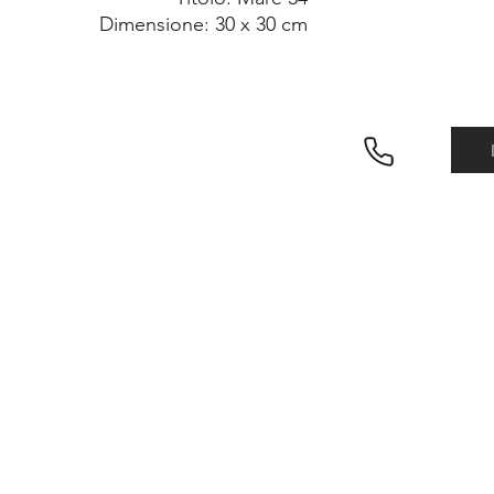
Dimensione: 30 x 30 cm
Tecnica: Mista su tela
Anno: 2023
Tiratura: Unico ed Originale
Condizione: Ottima