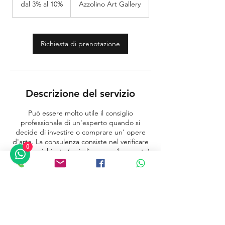
dal 3% al 10%
Azzolino Art Gallery
al
10%
Richiesta di prenotazione
Descrizione del servizio
Può essere molto utile il consiglio
professionale di un'esperto quando si
decide di investire o comprare un' opere
d'arte. La consulenza consiste nel verificare
0
il prezzo richiesto (se in linea con il mercato)
e l'eventuale documentazione a corredo
dell'opera per investire in sicurezza ed al
giusto prezzo.
Dettagli di contatto